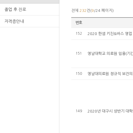
졸업 후 진로
전체
232
건(
9
/24 페이지)
자격증안내
번호
152
2020 한샘 키친&바스 영업
151
영남대학교 의료원 임용(기간
150
영남대의료원 정규직 보건의
149
2020년 대구시 상반기 대