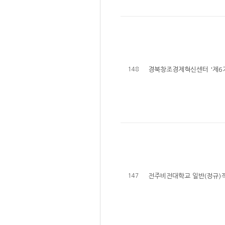
148
경북창조경제혁신센터 '제6
147
전주비전대학교 일반(정규)