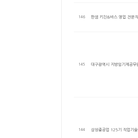
146
한샘 키친&바스 영업 전문직
145
대구광역시 지방임기제공무원
144
삼성중공업 125기 직업기술